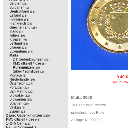
Belgien
(31)
Bulgarien
(1)
Deutschland
(51)
Estland
(28)
Finnland
(33)
Frankreich
(54)
Griechenland
(28)
Irland
(7)
Italien
(39)
Kroatien
(6)
Lettland
(18)
Litauen
(21)
Luxemburg
(44)
Malta
2 € Gedenkmünzen
(36)
KMS offiziell / lose
(8)
Kursmünzen
(10)
Silber / sonstiges
(2)
Monaco
(1)
0.40 €
Niederlande
(19)
inkl. 0% Mw
Österreich
(127)
Portugal
(32)
San Marino
(20)
Slowakei
(22)
Malta 2008
Slowenien
(19)
Spanien
(29)
10 Cent Umlaufmünze
Vatikan
(4)
Zypern
(18)
prägefrisch aus Rolle
2 Euro Gedenkmünzen
(520)
KMS offiziell / lose
(48)
Auflage: 41.000.000
1+2+5 Cent
(11)
Neu im Sortiment
(3)