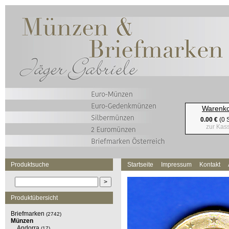
Warenk
0.00 €
(0 S
zur Kas
Produktsuche
Startseite
Impressum
Kontakt
Produktübersicht
Briefmarken
(2742)
Münzen
Andorra
(17)