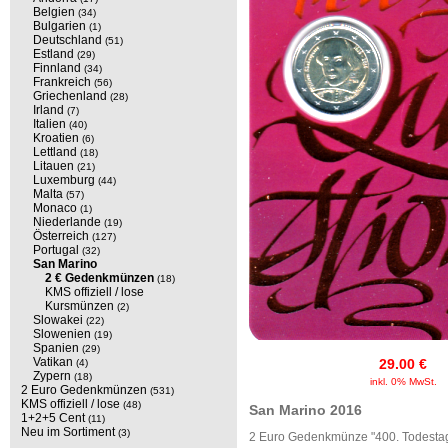
Belgien
(34)
Bulgarien
(1)
Deutschland
(51)
Estland
(29)
Finnland
(34)
Frankreich
(56)
Griechenland
(28)
Irland
(7)
Italien
(40)
Kroatien
(6)
Lettland
(18)
Litauen
(21)
Luxemburg
(44)
Malta
(57)
Monaco
(1)
Niederlande
(19)
Österreich
(127)
Portugal
(32)
San Marino
2 € Gedenkmünzen
(18)
KMS offiziell / lose
Kursmünzen
(2)
Slowakei
(22)
Slowenien
(19)
Spanien
(29)
Vatikan
29.00 €
(4)
Zypern
(18)
inkl. 0% MwSt.
2 Euro Gedenkmünzen
(531)
KMS offiziell / lose
(48)
San Marino 2016
1+2+5 Cent
(11)
Neu im Sortiment
(3)
2 Euro Gedenkmünze "400. Todestag