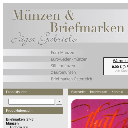
Warenk
0.00 €
(0 S
zur Kas
Produktsuche
Startseite
Impressum
Kontakt
Produktübersicht
Briefmarken
(2742)
Münzen
Andorra
(17)