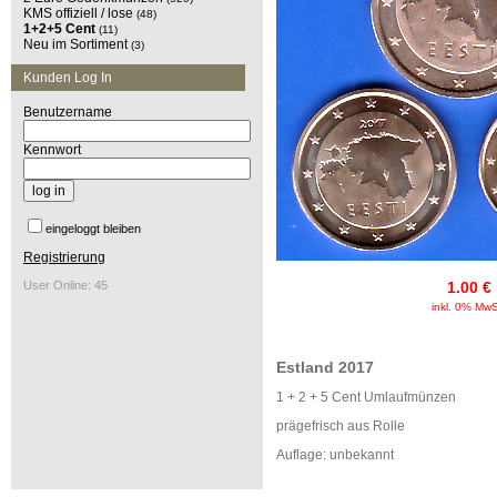
KMS offiziell / lose
(48)
1+2+5 Cent
(11)
Neu im Sortiment
(3)
Kunden Log In
Benutzername
Kennwort
eingeloggt bleiben
Registrierung
User Online: 45
1.00 €
inkl. 0% MwS
Estland 2017
1 + 2 + 5 Cent Umlaufmünzen
prägefrisch aus Rolle
Auflage: unbekannt