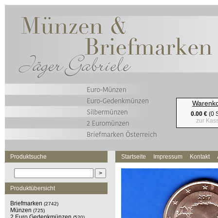
Warenk
0.00 €
(0 S
zur Kas
Produktsuche
Startseite
Impressum
Kontakt
Produktübersicht
Briefmarken
(2742)
Münzen
(725)
2 Euro Gedenkmünzen
(520)