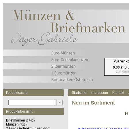
Warenk
0.00 €
(0 S
zur Kas
Produktsuche
Startseite
Impressum
Kontakt
Neu im Sortiment
Produktübersicht
H
Briefmarken
(2742)
Münzen
(725)
2 Euro Gedenkmünzen
(520)