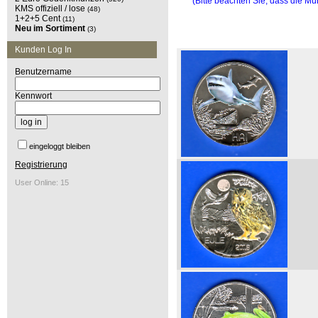
(Bitte beachten Sie, dass die Mü
KMS offiziell / lose
(48)
1+2+5 Cent
(11)
Neu im Sortiment
(3)
Kunden Log In
Benutzername
Kennwort
eingeloggt bleiben
Registrierung
User Online: 15