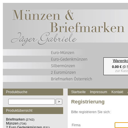
Warenk
0.00 €
(0 S
zur Kas
Produktsuche
Startseite
Impressum
Kontakt
Registrierung
Produktübersicht
Bitte registrieren Sie sich:
Briefmarken
(2742)
Münzen
(734)
Firma
2 Euro Gedenkmünzen
(531)