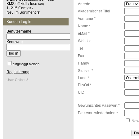
KMS offiziell / lose
Anrede
(48)
1+2+5 Cent
(11)
Akademischer Titel
Neu im Sortiment
(3)
Vorname *
Kunden Log In
Name *
Benutzername
eMail *
Website
Kennwort
Tel
Fax
Handy
eingeloggt bleiben
Strasse *
Registrierung
Land *
User Online: 8
Plz/Ort *
UID
Gewünschtes Passwort *
Passwort wiederholen *
News