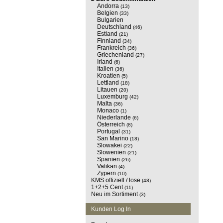
Andorra
(13)
Belgien
(33)
Bulgarien
Deutschland
(46)
Estland
(21)
Finnland
(34)
Frankreich
(36)
Griechenland
(27)
Irland
(6)
Italien
(36)
Kroatien
(5)
Lettland
(18)
Litauen
(20)
Luxemburg
(42)
Malta
(36)
Monaco
(1)
Niederlande
(6)
Österreich
(8)
Portugal
(31)
San Marino
(18)
Slowakei
(22)
Slowenien
(21)
Spanien
(26)
Vatikan
(4)
Zypern
(10)
KMS offiziell / lose
(48)
1+2+5 Cent
(11)
Neu im Sortiment
(3)
Kunden Log In