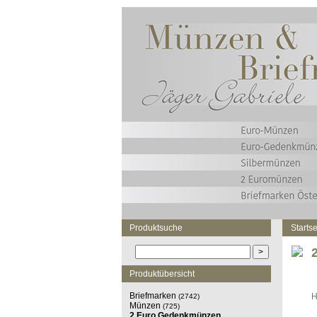
Produktsuche
Startse
Produktübersicht
Briefmarken
H
(2742)
Münzen
(725)
2 Euro Gedenkmünzen