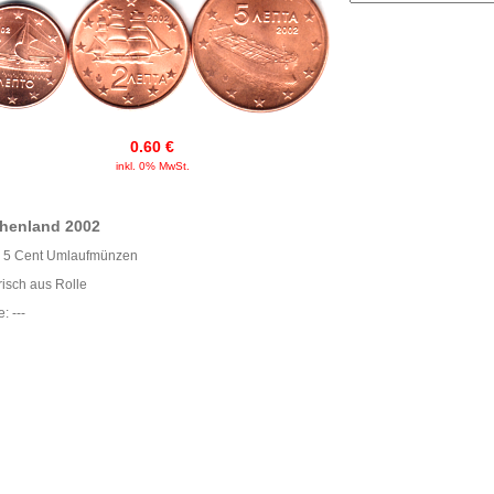
0.60 €
inkl. 0% MwSt.
chenland 2002
+ 5 Cent Umlaufmünzen
risch aus Rolle
: ---