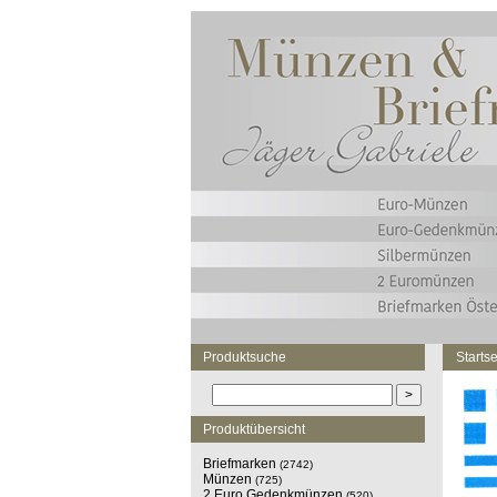
Produktsuche
Startse
Produktübersicht
Briefmarken
(2742)
Münzen
(725)
2 Euro Gedenkmünzen
(520)