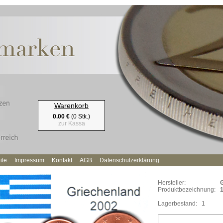
Warenkorb
0.00 €
(0 Stk.)
zur Kassa
ite
Impressum
Kontakt
AGB
Datenschutzerklärung
Hersteller:
Produktbezeichnung:
1
Lagerbestand:
1