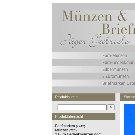
Produktsuche
Startse
Produktübersicht
Briefmarken
(2742)
Münzen
(725)
2 Euro Gedenkmünzen
(520)