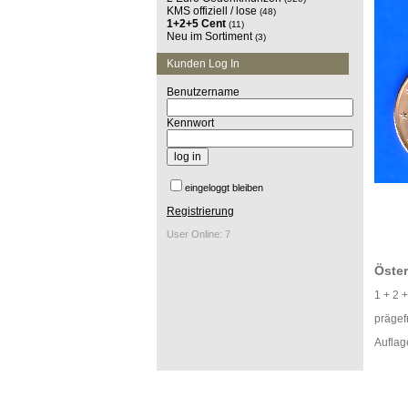
KMS offiziell / lose
(48)
1+2+5 Cent
(11)
Neu im Sortiment
(3)
Kunden Log In
Benutzername
Kennwort
eingeloggt bleiben
Registrierung
User Online: 7
Öster
1 + 2 
prägef
Auflag