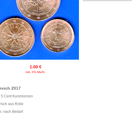
1.00 €
inkl. 0% MwSt.
reich 2017
+ 5 Cent Kursmünzen
risch aus Rolle
e: nach Bedarf