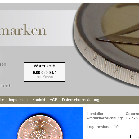
Warenkorb
0.00 €
(0 Stk.)
zur Kassa
ite
Impressum
Kontakt
AGB
Datenschutzerklärung
Hersteller:
Österre
Produktbezeichnung:
1 - 2 -
Lagerbestand:
10