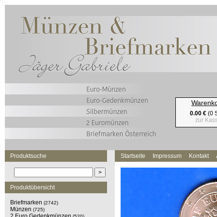
Warenk
0.00 €
(0 S
zur Kas
Produktsuche
Startseite
Impressum
Kontakt
Produktübersicht
Briefmarken
(2742)
Münzen
(725)
2 Euro Gedenkmünzen
(520)