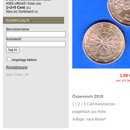
KMS offiziell / lose
(48)
1+2+5 Cent
(11)
Neu im Sortiment
(3)
Kunden Log In
Benutzername
Kennwort
eingeloggt bleiben
Registrierung
User Online: 34
1.00 
inkl. 0% M
Österreich 2018
1 + 2 + 5 Cent Kursmünzen
prägefrisch aus Rolle
Auflage: nach Bedarf