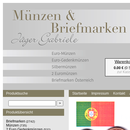
Warenk
0.00 €
(0 S
zur Kas
Produktsuche
Startseite
Impressum
Kontakt
Produktübersicht
Briefmarken
(2742)
Münzen
(735)
2 Euro Gedenkmünzen
(532)