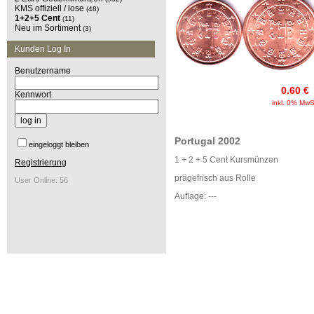
KMS offiziell / lose
(48)
1+2+5 Cent
(11)
Neu im Sortiment
(3)
Kunden Log In
Benutzername
0.60 €
Kennwort
inkl. 0% MwS
Portugal 2002
eingeloggt bleiben
1 + 2 + 5 Cent Kursmünzen
Registrierung
prägefrisch aus Rolle
User Online: 56
Auflage: ---