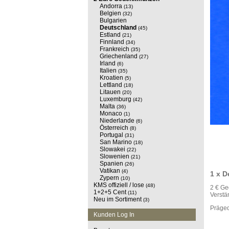
Andorra
(13)
Belgien
(32)
Bulgarien
Deutschland
(45)
Estland
(21)
Finnland
(34)
Frankreich
(35)
Griechenland
(27)
Irland
(6)
Italien
(35)
Kroatien
(5)
Lettland
(18)
Litauen
(20)
Luxemburg
(42)
Malta
(36)
Monaco
(1)
Niederlande
(6)
Österreich
(8)
Portugal
(31)
San Marino
(18)
Slowakei
(22)
Slowenien
(21)
Spanien
(26)
Vatikan
(4)
1 x D
Zypern
(10)
KMS offiziell / lose
(48)
2 € Ge
1+2+5 Cent
(11)
Verstä
Neu im Sortiment
(3)
Prägeq
Kunden Log In