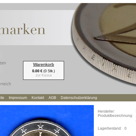
Warenkorb
0.00 €
(0 Stk.)
zur Kassa
ite
Impressum
Kontakt
AGB
Datenschutzerklärung
Hersteller:
Produktbezeichnung:
Lagerbestand:
0