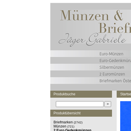
Produktsuche
Startse
Produktübersicht
Briefmarken
(2742)
Münzen
(721)
2 Euro Gedenkmünzen