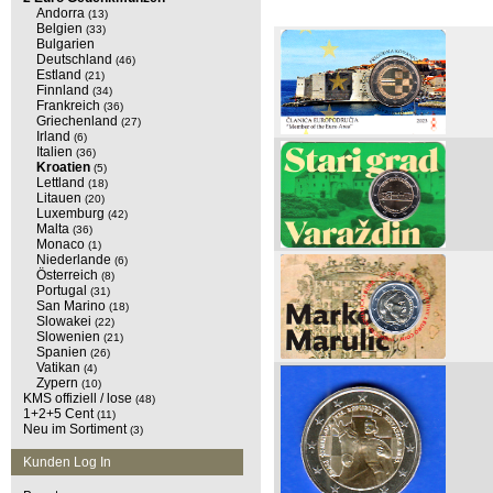
Andorra
(13)
Belgien
(33)
Bulgarien
Deutschland
(46)
Estland
(21)
Finnland
(34)
Frankreich
(36)
Griechenland
(27)
Irland
(6)
Italien
(36)
Kroatien
(5)
Lettland
(18)
Litauen
(20)
Luxemburg
(42)
Malta
(36)
Monaco
(1)
Niederlande
(6)
Österreich
(8)
Portugal
(31)
San Marino
(18)
Slowakei
(22)
Slowenien
(21)
Spanien
(26)
Vatikan
(4)
Zypern
(10)
KMS offiziell / lose
(48)
1+2+5 Cent
(11)
Neu im Sortiment
(3)
Kunden Log In