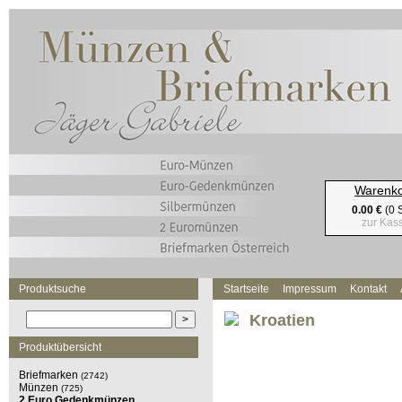
Warenk
0.00 €
(0 S
zur Kas
Produktsuche
Startseite
Impressum
Kontakt
Kroatien
Produktübersicht
Briefmarken
(2742)
Münzen
(725)
2 Euro Gedenkmünzen