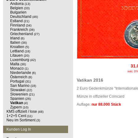
Andorra
(13)
Belgien
(33)
Bulgarien
Deutschland
(46)
Estland
(21)
Finnland
(34)
Frankreich
(36)
Griechenland
(27)
Irland
(6)
Italien
(36)
Kroatien
(5)
Lettland
(18)
Litauen
(20)
Luxemburg
(42)
Malta
(36)
31.
Monaco
(1)
inkl. 0
Niederlande
(6)
Österreich
(8)
Vatikan 2016
Portugal
(31)
San Marino
(18)
2 Euro Gedenkmünze "Internationale
Slowakei
(22)
Slowenien
(21)
Münze in offizieller Coincard
Spanien
(26)
Vatikan
(4)
Auflage:
nur 88.000 Stück
Zypern
(10)
KMS offiziell / lose
(48)
1+2+5 Cent
(11)
Neu im Sortiment
(3)
Kunden Log In