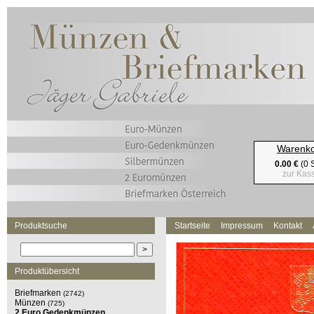
Warenk
0.00 €
(0 S
zur Kas
Produktsuche
Startseite
Impressum
Kontakt
Produktübersicht
Briefmarken
(2742)
Münzen
(725)
2 Euro Gedenkmünzen