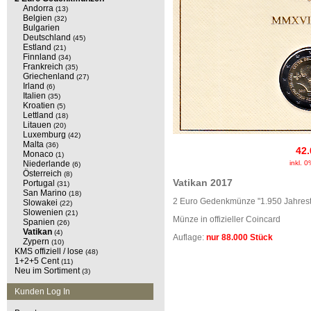
Andorra
(13)
Belgien
(32)
Bulgarien
Deutschland
(45)
Estland
(21)
Finnland
(34)
Frankreich
(35)
Griechenland
(27)
Irland
(6)
Italien
(35)
Kroatien
(5)
Lettland
(18)
Litauen
(20)
Luxemburg
(42)
Malta
(36)
42.
Monaco
(1)
Niederlande
inkl. 
(6)
Österreich
(8)
Vatikan 2017
Portugal
(31)
San Marino
(18)
2 Euro Gedenkmünze "1.950 Jahresta
Slowakei
(22)
Slowenien
(21)
Münze in offizieller Coincard
Spanien
(26)
Vatikan
(4)
Auflage:
nur 88.000 Stück
Zypern
(10)
KMS offiziell / lose
(48)
1+2+5 Cent
(11)
Neu im Sortiment
(3)
Kunden Log In