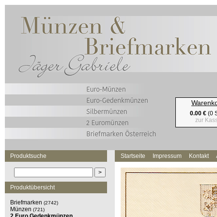
Warenk
0.00 €
(0 S
zur Kas
Produktsuche
Startseite
Impressum
Kontakt
Produktübersicht
Briefmarken
(2742)
Münzen
(721)
2 Euro Gedenkmünzen