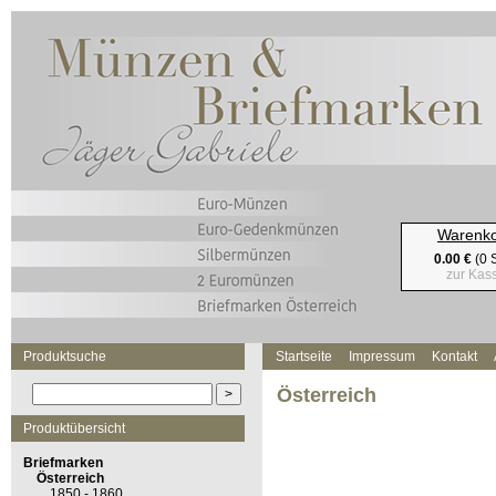
Warenk
0.00 €
(0 S
zur Kas
Produktsuche
Startseite
Impressum
Kontakt
Österreich
Produktübersicht
Briefmarken
Österreich
1850 - 1860