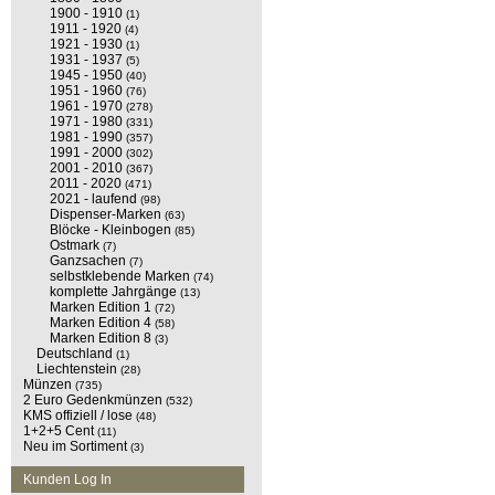
1900 - 1910
(1)
1911 - 1920
(4)
1921 - 1930
(1)
1931 - 1937
(5)
1945 - 1950
(40)
1951 - 1960
(76)
1961 - 1970
(278)
1971 - 1980
(331)
1981 - 1990
(357)
1991 - 2000
(302)
2001 - 2010
(367)
2011 - 2020
(471)
2021 - laufend
(98)
Dispenser-Marken
(63)
Blöcke - Kleinbogen
(85)
Ostmark
(7)
Ganzsachen
(7)
selbstklebende Marken
(74)
komplette Jahrgänge
(13)
Marken Edition 1
(72)
Marken Edition 4
(58)
Marken Edition 8
(3)
Deutschland
(1)
Liechtenstein
(28)
Münzen
(735)
2 Euro Gedenkmünzen
(532)
KMS offiziell / lose
(48)
1+2+5 Cent
(11)
Neu im Sortiment
(3)
Kunden Log In