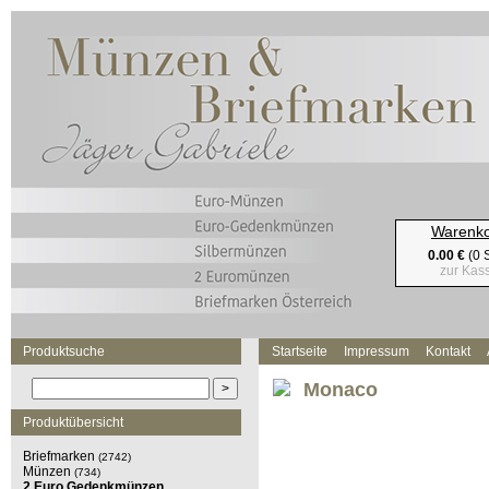
Warenk
0.00 €
(0 S
zur Kas
Produktsuche
Startseite
Impressum
Kontakt
Monaco
Produktübersicht
Briefmarken
(2742)
Münzen
(734)
2 Euro Gedenkmünzen