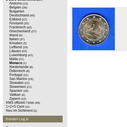
Andorra
(13)
Belgien
(36)
Bulgarien
Deutschland
(46)
Estland
(22)
Finnland
(35)
Frankreich
(40)
Griechenland
(27)
Irland
(6)
Italien
(37)
Kroatien
(5)
Lettland
(18)
Litauen
(20)
Luxemburg
(42)
Malta
(37)
Monaco
(1)
Niederlande
(6)
Österreich
(8)
Portugal
(31)
San Marino
(18)
Slowakei
(22)
Slowenien
(21)
Spanien
(26)
Vatikan
(4)
Zypern
(10)
KMS offiziell / lose
(48)
1+2+5 Cent
(11)
Neu im Sortiment
(3)
Kunden Log In