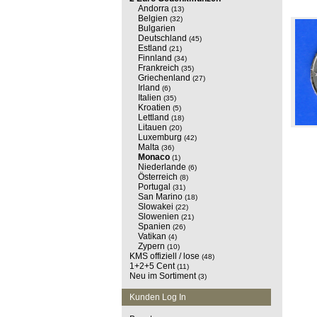
Andorra
(13)
Belgien
(32)
Bulgarien
Deutschland
(45)
Estland
(21)
Finnland
(34)
Frankreich
(35)
Griechenland
(27)
Irland
(6)
Italien
(35)
Kroatien
(5)
Lettland
(18)
Litauen
(20)
Luxemburg
(42)
Malta
(36)
Monaco
(1)
Niederlande
(6)
Österreich
(8)
Portugal
(31)
San Marino
(18)
Slowakei
(22)
Slowenien
(21)
Spanien
(26)
Vatikan
(4)
Zypern
(10)
KMS offiziell / lose
(48)
1+2+5 Cent
(11)
Neu im Sortiment
(3)
Kunden Log In