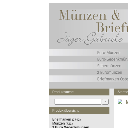
Produktsuche
Startse
Produktübersicht
Briefmarken
(2742)
Münzen
(721)
2 Euro Gedenkmünzen