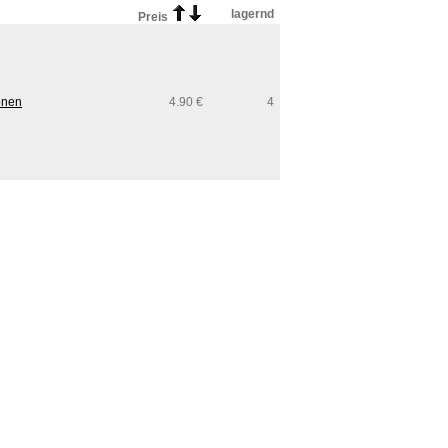
lagernd
Preis
onen
4.90 €
4